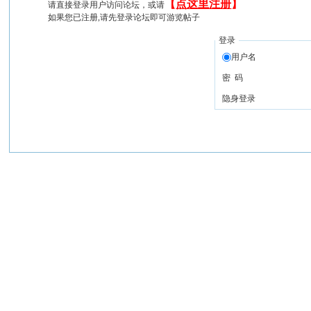
【
点这里注册
】
请直接登录用户访问论坛，或请
如果您已注册,请先登录论坛即可游览帖子
登录
用户名
密 码
隐身登录