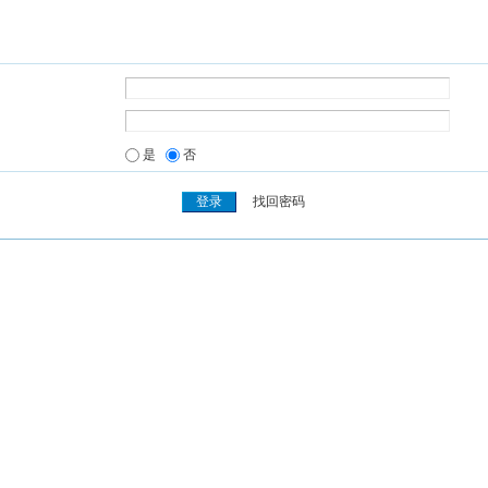
是
否
找回密码