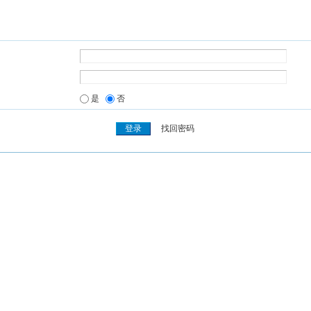
是
否
找回密码