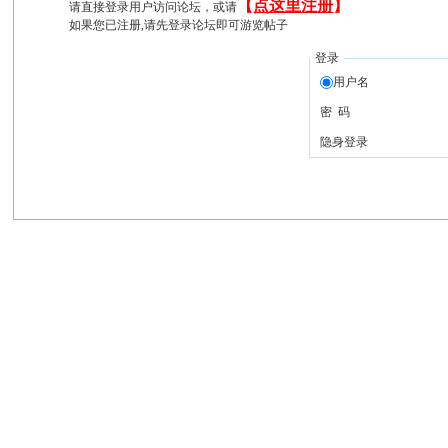
【
点这里注册
】
请直接登录用户访问论坛，或请
如果您已注册,请先登录论坛即可游览帖子
登录
用户名
密 码
隐身登录