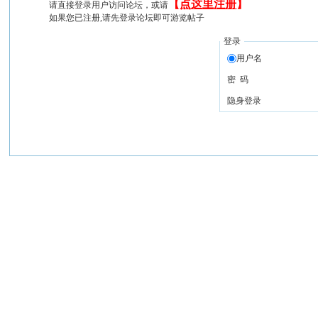
【
点这里注册
】
请直接登录用户访问论坛，或请
如果您已注册,请先登录论坛即可游览帖子
登录
用户名
密 码
隐身登录