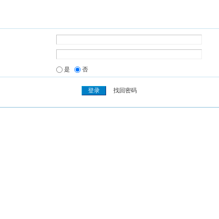
是
否
找回密码