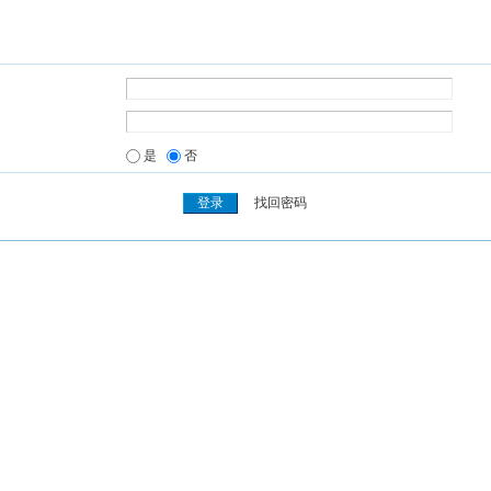
是
否
找回密码