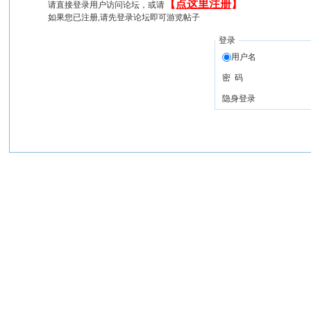
【
点这里注册
】
请直接登录用户访问论坛，或请
如果您已注册,请先登录论坛即可游览帖子
登录
用户名
密 码
隐身登录