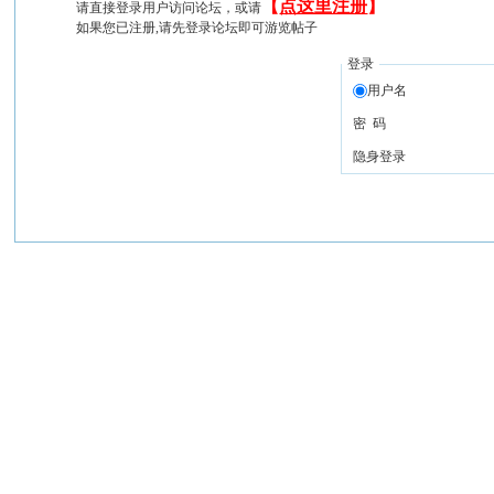
【
点这里注册
】
请直接登录用户访问论坛，或请
如果您已注册,请先登录论坛即可游览帖子
登录
用户名
密 码
隐身登录