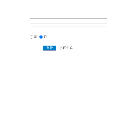
是
否
找回密码