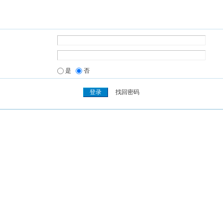
是
否
找回密码