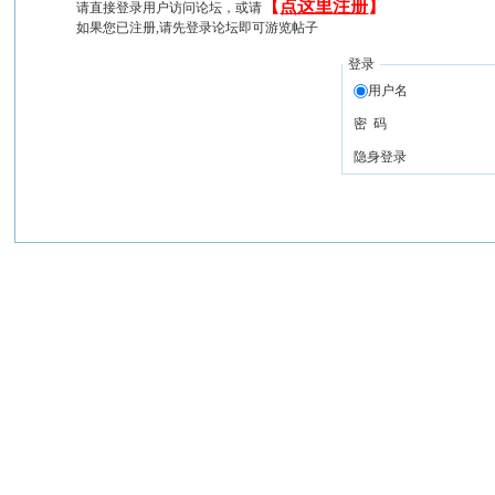
【
点这里注册
】
请直接登录用户访问论坛，或请
如果您已注册,请先登录论坛即可游览帖子
登录
用户名
密 码
隐身登录