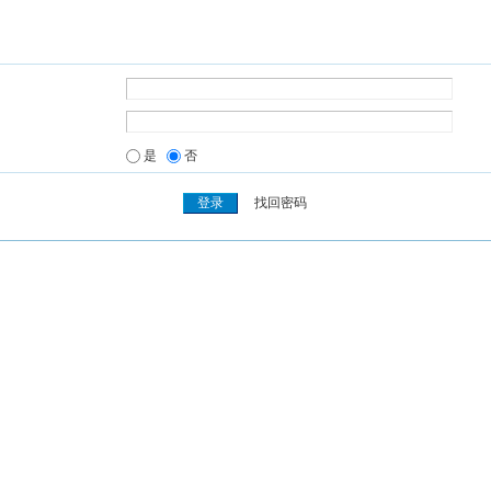
是
否
找回密码