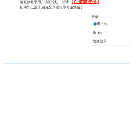
【
点这里注册
】
请直接登录用户访问论坛，或请
如果您已注册,请先登录论坛即可游览帖子
登录
用户名
密 码
隐身登录