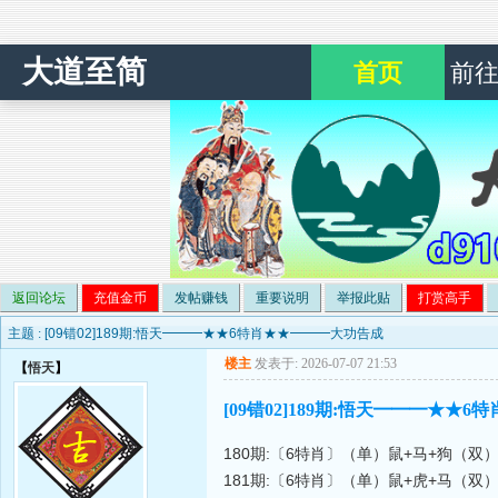
大道至简
首页
前
返回论坛
充值金币
发帖赚钱
重要说明
举报此贴
打赏高手
主题 :
[09错02]189期:悟天━━━★★6特肖★★━━━大功告成
楼主
发表于: 2026-07-07 21:53
【
悟天
】
[09错02]189期:悟天━━━★★
180期:〔6特肖〕（单）鼠+马+狗（双）兔
181期:〔6特肖〕（单）鼠+虎+马（双）牛