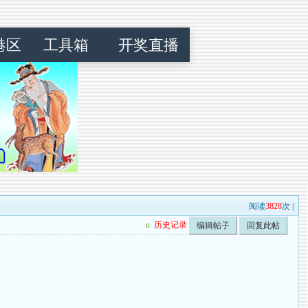
港区
工具箱
开奖直播
阅读
3828
次 |
u
历史记录
编辑帖子
回复此帖