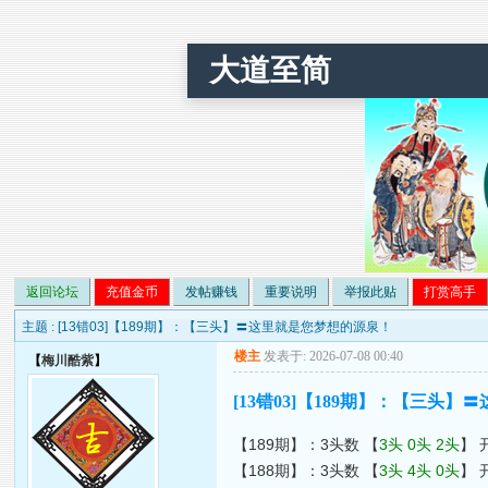
大道至简
返回论坛
充值金币
发帖赚钱
重要说明
举报此贴
打赏高手
主题 :
[13错03]【189期】：【三头】〓这里就是您梦想的源泉！
楼主
发表于: 2026-07-08 00:40
【
梅川酷紫
】
[13错03]【189期】：【三头
【189期】：3头数 【
3头 0头 2头
】 
【188期】：3头数 【
3头 4头 0头
】 