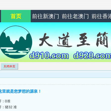
首页
前往新澳门
前往老澳门
前往香
关闭本页
】〓这里就是您梦想的源泉！
开：0准
开：猪32 准